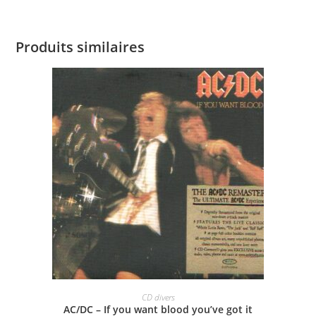
Produits similaires
AJOUTER AU PANIER
CD divers
AC/DC – If you want blood you’ve got it