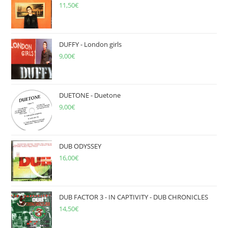
11,50
€
pan
DUFFY - London girls
9,00
€
DUETONE - Duetone
9,00
€
DUB ODYSSEY
16,00
€
DUB FACTOR 3 - IN CAPTIVITY - DUB CHRONICLES
14,50
€