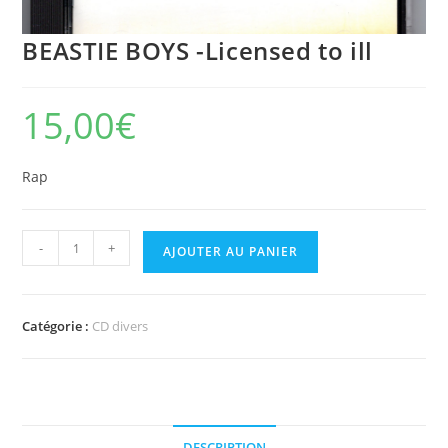
BEASTIE BOYS -Licensed to ill
15,00
€
Rap
quantité
-
+
AJOUTER AU PANIER
de
BEASTIE
BOYS
Catégorie :
CD divers
-
Licensed
to
ill
DESCRIPTION