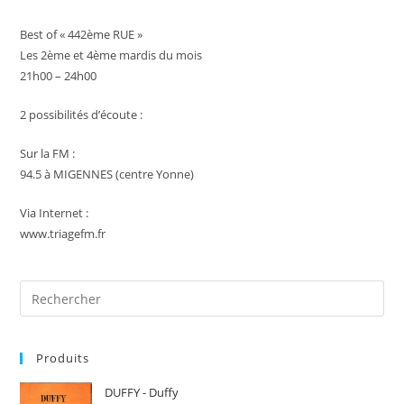
Best of « 442ème RUE »
Les 2ème et 4ème mardis du mois
21h00 – 24h00
2 possibilités d’écoute :
Sur la FM :
94.5 à MIGENNES (centre Yonne)
Via Internet :
www.triagefm.fr
Pre
Es
to
Produits
clo
the
DUFFY - Duffy
sea