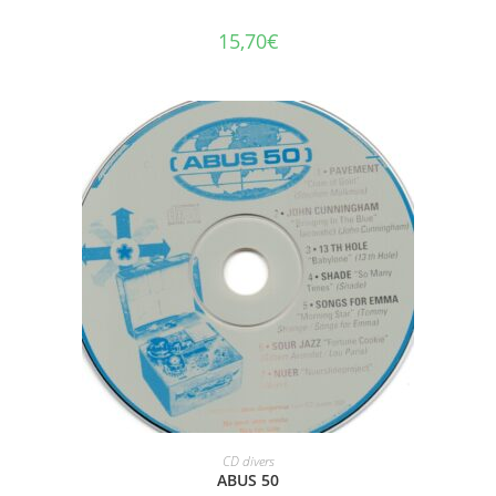
15,70
€
AJOUTER AU PANIER
CD divers
ABUS 50