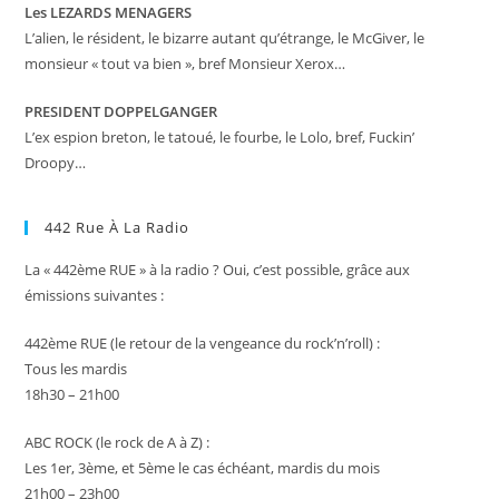
Les LEZARDS MENAGERS
L’alien, le résident, le bizarre autant qu’étrange, le McGiver, le
monsieur « tout va bien », bref Monsieur Xerox…
PRESIDENT DOPPELGANGER
L’ex espion breton, le tatoué, le fourbe, le Lolo, bref, Fuckin’
Droopy…
442 Rue À La Radio
La « 442ème RUE » à la radio ? Oui, c’est possible, grâce aux
émissions suivantes :
442ème RUE (le retour de la vengeance du rock’n’roll) :
Tous les mardis
18h30 – 21h00
ABC ROCK (le rock de A à Z) :
Les 1er, 3ème, et 5ème le cas échéant, mardis du mois
21h00 – 23h00