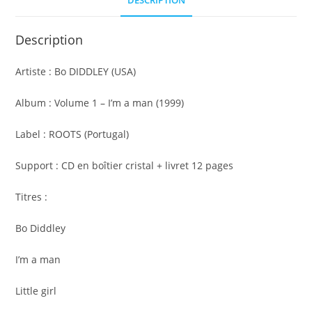
DESCRIPTION
a
man
Description
Artiste : Bo DIDDLEY (USA)
Album : Volume 1 – I’m a man (1999)
Label : ROOTS (Portugal)
Support : CD en boîtier cristal + livret 12 pages
Titres :
Bo Diddley
I’m a man
Little girl