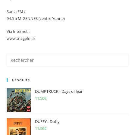
Sur la FM :
94.5 à MIGENNES (centre Yonne)
Via Internet :
www.triagefm.fr
Pre
Es
to
Produits
clo
the
DUMPTRUCK - Days of fear
sea
11,50
€
pan
DUFFY - Duffy
11,50
€