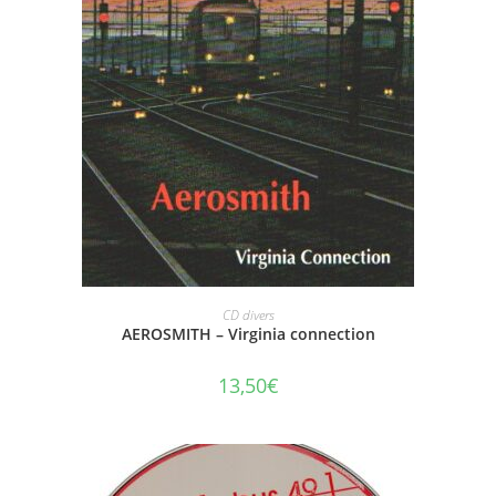
AJOUTER AU PANIER
CD divers
AEROSMITH – Virginia connection
13,50
€