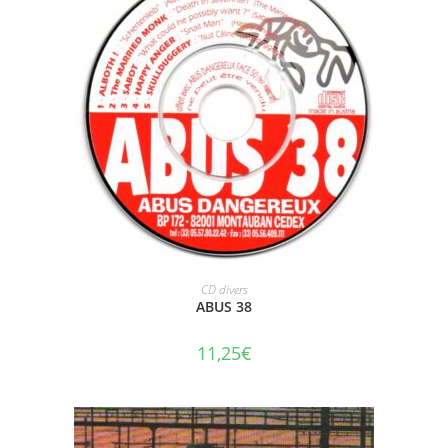
AJOUTER AU PANIER
CD divers
ABUS 38
11,25
€