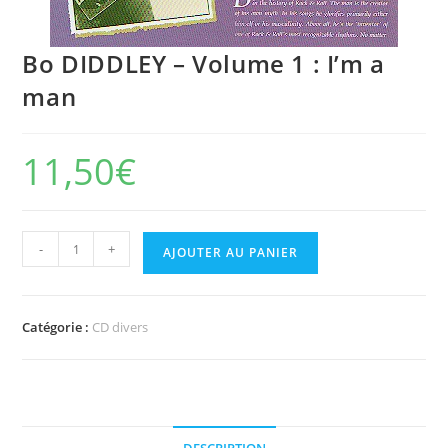
Bo DIDDLEY – Volume 1 : I’m a
man
11,50
€
quantité
-
+
AJOUTER AU PANIER
de
Bo
DIDDLEY
Catégorie :
CD divers
-
Volume
1
:
I'm