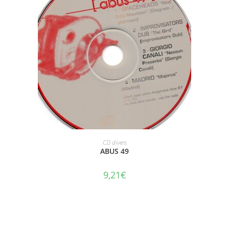
AJOUTER AU PANIER
CD divers
ABUS 49
9,21
€