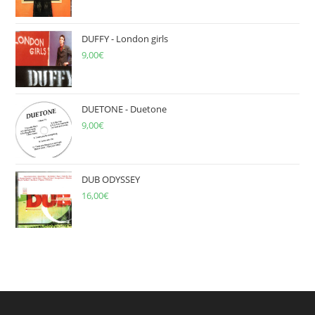
DUFFY - London girls
9,00
€
DUETONE - Duetone
9,00
€
DUB ODYSSEY
16,00
€