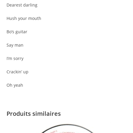
Dearest darling
Hush your mouth
Bo’s guitar
Say man
I’m sorry
Crackin’ up
Oh yeah
Produits similaires