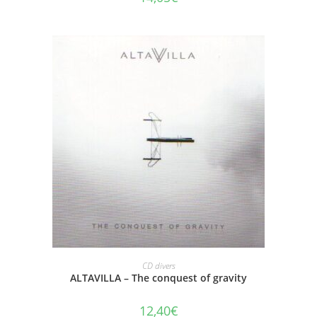
AJOUTER AU PANIER
CD divers
ALTAVILLA – The conquest of gravity
12,40
€