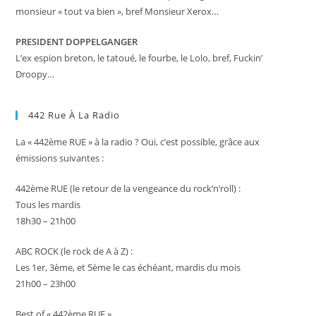
monsieur « tout va bien », bref Monsieur Xerox…
PRESIDENT DOPPELGANGER
L’ex espion breton, le tatoué, le fourbe, le Lolo, bref, Fuckin’
Droopy…
442 Rue À La Radio
La « 442ème RUE » à la radio ? Oui, c’est possible, grâce aux
émissions suivantes :
442ème RUE (le retour de la vengeance du rock’n’roll) :
Tous les mardis
18h30 – 21h00
ABC ROCK (le rock de A à Z) :
Les 1er, 3ème, et 5ème le cas échéant, mardis du mois
21h00 – 23h00
Best of « 442ème RUE »