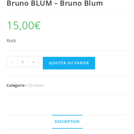
Bruno BLUM – Bruno Blum
15,00
€
Rock
quantité
-
+
AJOUTER AU PANIER
de
Bruno
BLUM
Catégorie :
CD divers
-
Bruno
Blum
DESCRIPTION