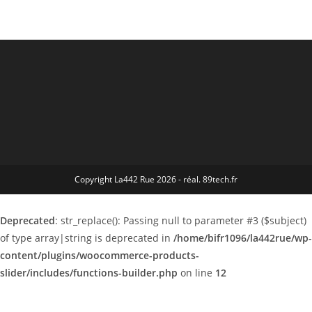
Copyright La442 Rue 2026 - réal. 89tech.fr
Deprecated
: str_replace(): Passing null to parameter #3 ($subject)
of type array|string is deprecated in
/home/bifr1096/la442rue/wp-
content/plugins/woocommerce-products-
slider/includes/functions-builder.php
on line
12