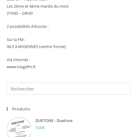
Les 2ème et 4ème mardis du mois
21h00 – 24h00
2 possibilités d’écoute :
Sur la FM :
94.5 à MIGENNES (centre Yonne)
Via Internet :
www.triagefm.fr
Pre
Es
to
Produits
clo
the
DUETONE - Duetone
sea
9,00
€
pan