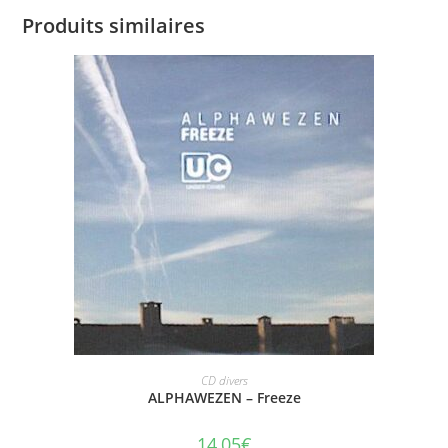
Produits similaires
AJOUTER AU PANIER
CD divers
ALPHAWEZEN – Freeze
14,05
€