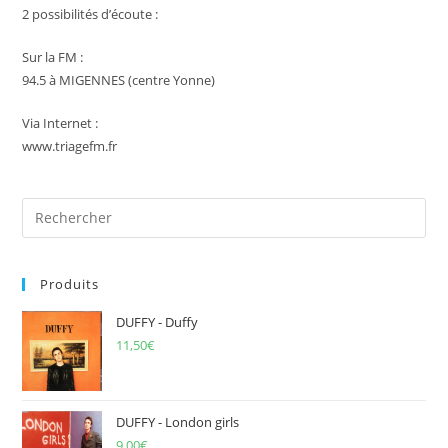
2 possibilités d’écoute :
Sur la FM :
94.5 à MIGENNES (centre Yonne)
Via Internet :
www.triagefm.fr
Pre
Es
to
Produits
clo
the
DUFFY - Duffy
sea
11,50
€
pan
DUFFY - London girls
9,00
€