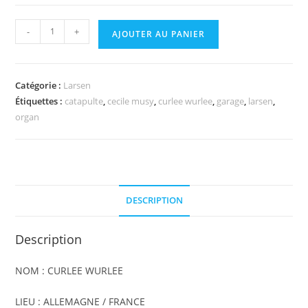
quantité
-
+
AJOUTER AU PANIER
de
CURLEE
WURLEE
Catégorie :
Larsen
-
Étiquettes :
catapulte
,
cecile musy
,
curlee wurlee
,
garage
,
larsen
,
My
organ
brain
is
empty
DESCRIPTION
Description
NOM : CURLEE WURLEE
LIEU : ALLEMAGNE / FRANCE