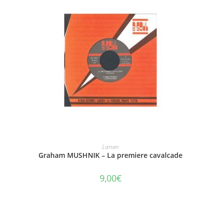
AJOUTER AU PANIER
Larsen
Graham MUSHNIK – La premiere cavalcade
9,00
€