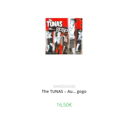
AJOUTER AU PANIER
GRAVEDIGGERS
The TUNAS – Au… gogo
16,50
€