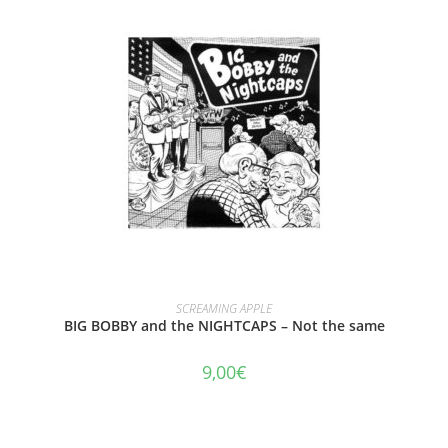
AJOUTER AU PANIER
SCREAMING APPLE
BIG BOBBY and the NIGHTCAPS – Not the same
9,00
€