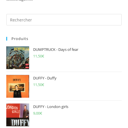
Pre
Es
to
Produits
clo
the
DUMPTRUCK - Days of fear
sea
11,50
€
pan
DUFFY - Duffy
11,50
€
DUFFY - London girls
9,00
€