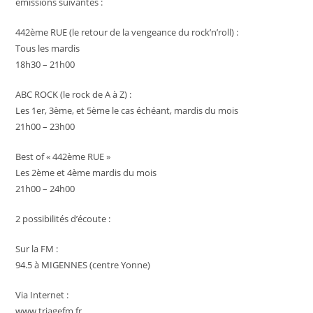
émissions suivantes :
442ème RUE (le retour de la vengeance du rock’n’roll) :
Tous les mardis
18h30 – 21h00
ABC ROCK (le rock de A à Z) :
Les 1er, 3ème, et 5ème le cas échéant, mardis du mois
21h00 – 23h00
Best of « 442ème RUE »
Les 2ème et 4ème mardis du mois
21h00 – 24h00
2 possibilités d’écoute :
Sur la FM :
94.5 à MIGENNES (centre Yonne)
Via Internet :
www.triagefm.fr