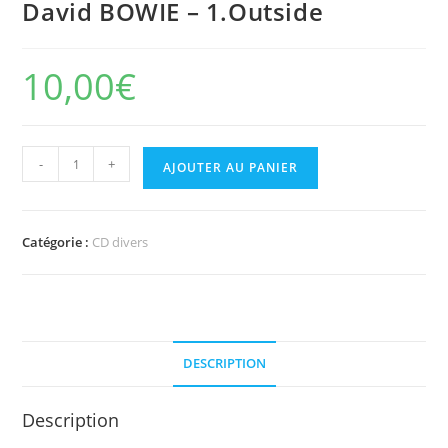
David BOWIE – 1.Outside
10,00
€
quantité
-
+
AJOUTER AU PANIER
de
David
BOWIE
Catégorie :
CD divers
-
1.Outside
DESCRIPTION
Description