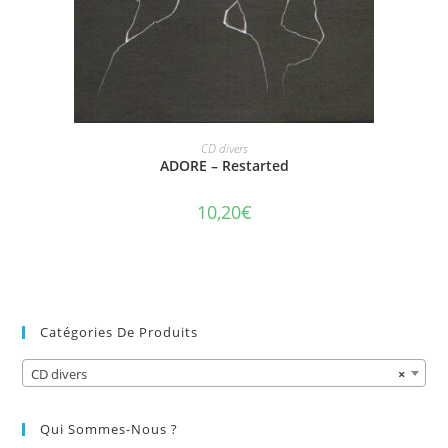
AJOUTER AU PANIER
CD divers
ADORE – Restarted
10,20
€
Catégories De Produits
CD divers
×
Qui Sommes-Nous ?