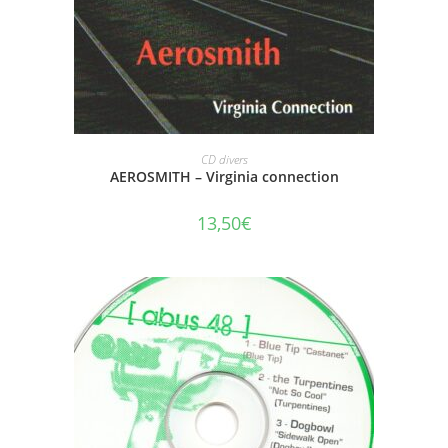
AJOUTER AU PANIER
CD divers
AEROSMITH – Virginia connection
13,50
€