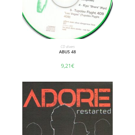
AJOUTER AU PANIER
CD divers
ABUS 48
9,21
€