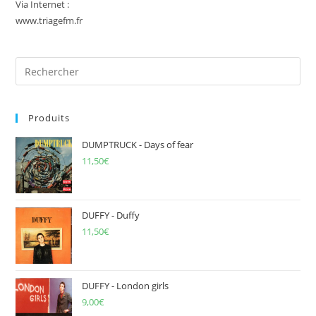
Via Internet :
www.triagefm.fr
Pre
Es
to
Produits
clo
the
DUMPTRUCK - Days of fear
sea
11,50
€
pan
DUFFY - Duffy
11,50
€
DUFFY - London girls
9,00
€