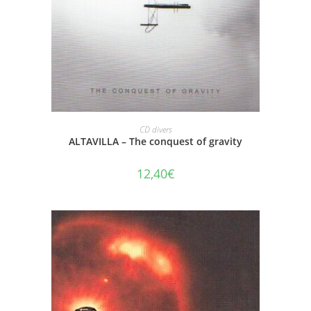
AJOUTER AU PANIER
CD divers
ALTAVILLA – The conquest of gravity
12,40
€