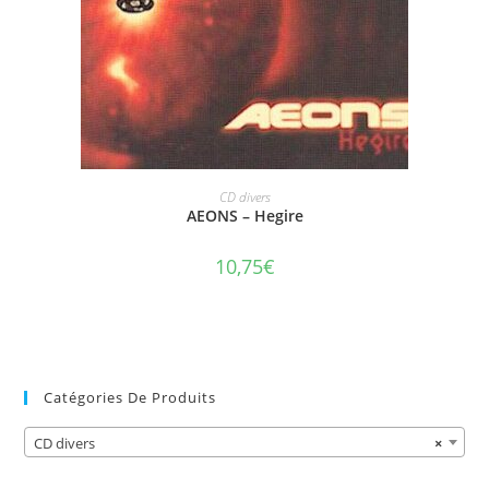
AJOUTER AU PANIER
CD divers
AEONS – Hegire
10,75
€
Catégories De Produits
CD divers
×