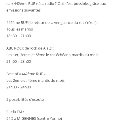
La « 442ème RUE » à la radio ? Oui, c’est possible, grâce aux
émissions suivantes :
442ème RUE (le retour de la vengeance du rock’n’roll) :
Tous les mardis
18h30 – 21h00
ABC ROCK (le rock de A à Z) :
Les 1er, 3ème, et 5ème le cas échéant, mardis du mois
21h00 – 23h00
Best of « 442ème RUE »
Les 2ème et 4ème mardis du mois
21h00 – 24h00
2 possibilités d’écoute :
Sur la FM :
94.5 à MIGENNES (centre Yonne)