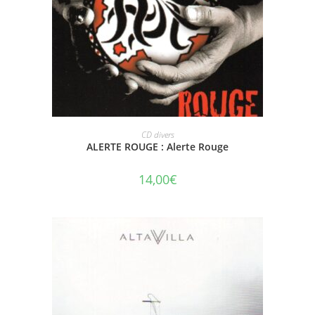
AJOUTER AU PANIER
CD divers
ALERTE ROUGE : Alerte Rouge
14,00
€