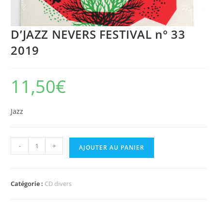
D’JAZZ NEVERS FESTIVAL n° 33
2019
11,50
€
Jazz
quantité
-
+
AJOUTER AU PANIER
de
D'JAZZ
NEVERS
Catégorie :
CD divers
FESTIVAL
n°
33