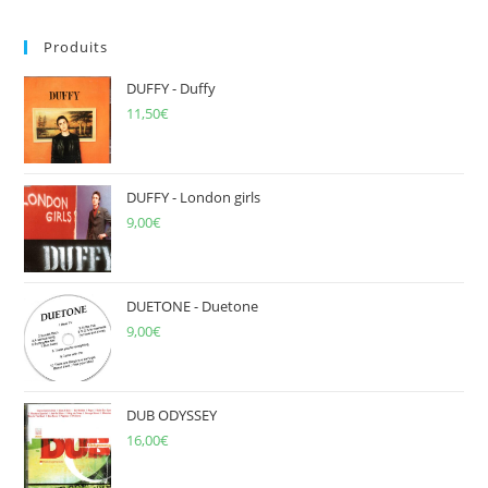
to
Produits
clo
the
DUFFY - Duffy
sea
11,50
€
pan
DUFFY - London girls
9,00
€
DUETONE - Duetone
9,00
€
DUB ODYSSEY
16,00
€