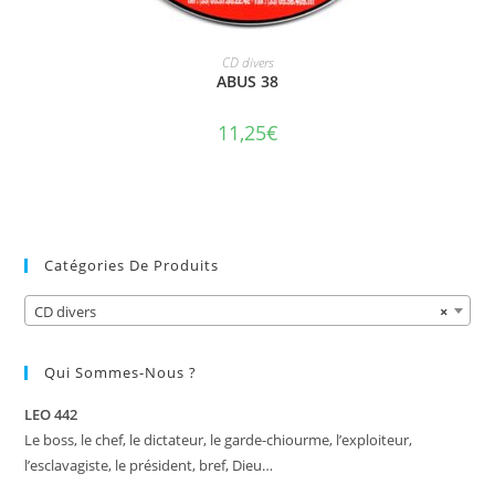
AJOUTER AU PANIER
CD divers
ABUS 38
11,25
€
Catégories De Produits
CD divers
×
Qui Sommes-Nous ?
LEO 442
Le boss, le chef, le dictateur, le garde-chiourme, l’exploiteur,
l’esclavagiste, le président, bref, Dieu…