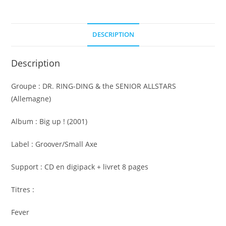
the
SENIOR
ALLSTARS
DESCRIPTION
-
Big
Description
up
!
Groupe : DR. RING-DING & the SENIOR ALLSTARS
(Allemagne)
Album : Big up ! (2001)
Label : Groover/Small Axe
Support : CD en digipack + livret 8 pages
Titres :
Fever