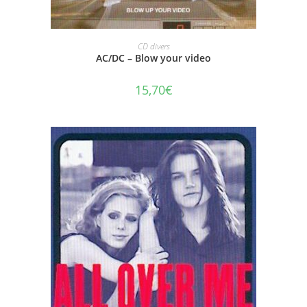
AJOUTER AU PANIER
CD divers
AC/DC – Blow your video
15,70
€