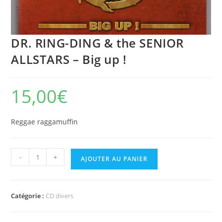
DR. RING-DING & the SENIOR
ALLSTARS – Big up !
15,00
€
Reggae raggamuffin
quantité
-
+
AJOUTER AU PANIER
de
DR.
RING-
Catégorie :
CD divers
DING
&