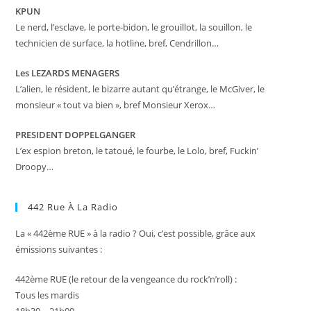
KPUN
Le nerd, l’esclave, le porte-bidon, le grouillot, la souillon, le
technicien de surface, la hotline, bref, Cendrillon…
Les LEZARDS MENAGERS
L’alien, le résident, le bizarre autant qu’étrange, le McGiver, le
monsieur « tout va bien », bref Monsieur Xerox…
PRESIDENT DOPPELGANGER
L’ex espion breton, le tatoué, le fourbe, le Lolo, bref, Fuckin’
Droopy…
442 Rue À La Radio
La « 442ème RUE » à la radio ? Oui, c’est possible, grâce aux
émissions suivantes :
442ème RUE (le retour de la vengeance du rock’n’roll) :
Tous les mardis