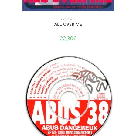
AJOUTER AU PANIER
CD divers
ALL OVER ME
22,30
€