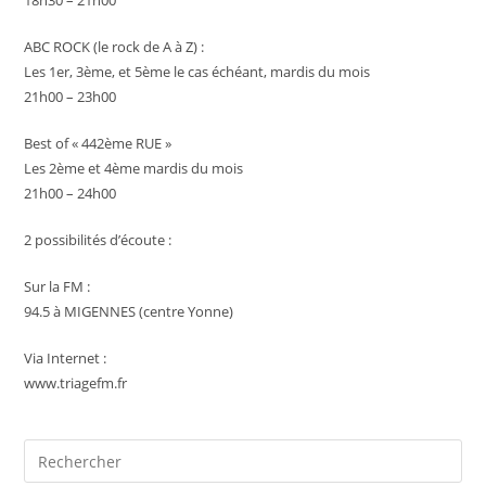
18h30 – 21h00
ABC ROCK (le rock de A à Z) :
Les 1er, 3ème, et 5ème le cas échéant, mardis du mois
21h00 – 23h00
Best of « 442ème RUE »
Les 2ème et 4ème mardis du mois
21h00 – 24h00
2 possibilités d’écoute :
Sur la FM :
94.5 à MIGENNES (centre Yonne)
Via Internet :
www.triagefm.fr
Pre
Es