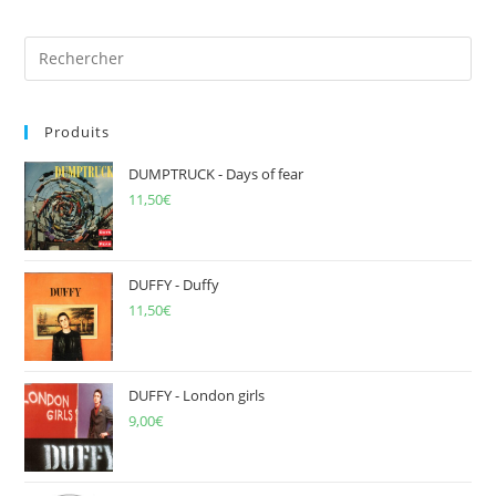
Pre
Es
to
Produits
clo
the
DUMPTRUCK - Days of fear
sea
11,50
€
pan
DUFFY - Duffy
11,50
€
DUFFY - London girls
9,00
€