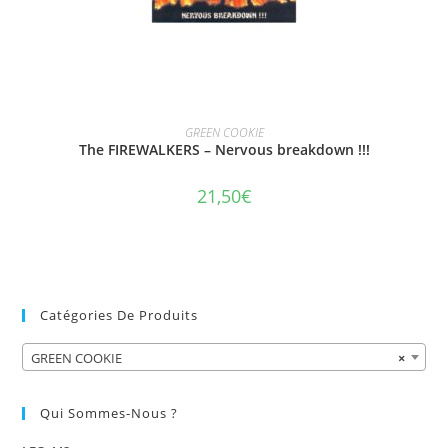
AJOUTER AU PANIER
GREEN COOKIE
The FIREWALKERS – Nervous breakdown !!!
21,50
€
Catégories De Produits
GREEN COOKIE
×
Qui Sommes-Nous ?