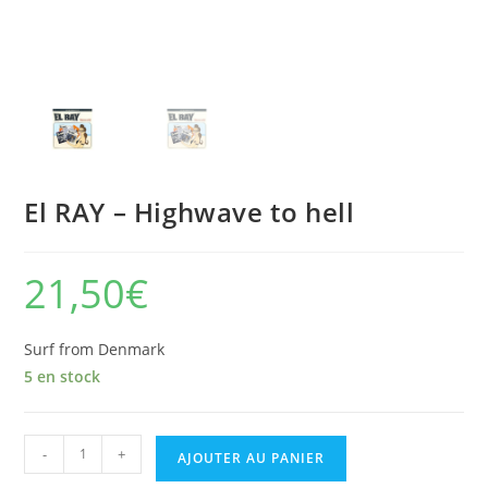
El RAY – Highwave to hell
21,50
€
Surf from Denmark
5 en stock
quantité
-
+
AJOUTER AU PANIER
de