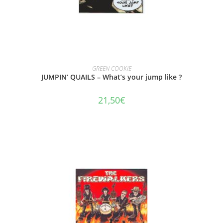
AJOUTER AU PANIER
GREEN COOKIE
JUMPIN’ QUAILS – What’s your jump like ?
21,50
€