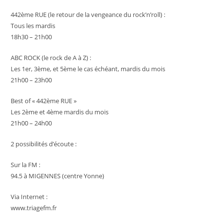
442ème RUE (le retour de la vengeance du rock’n’roll) :
Tous les mardis
18h30 – 21h00
ABC ROCK (le rock de A à Z) :
Les 1er, 3ème, et 5ème le cas échéant, mardis du mois
21h00 – 23h00
Best of « 442ème RUE »
Les 2ème et 4ème mardis du mois
21h00 – 24h00
2 possibilités d’écoute :
Sur la FM :
94.5 à MIGENNES (centre Yonne)
Via Internet :
www.triagefm.fr