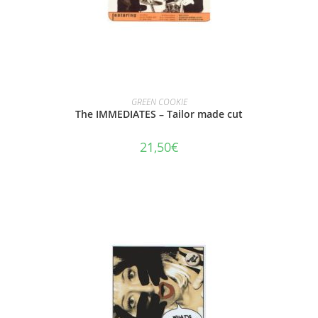
AJOUTER AU PANIER
GREEN COOKIE
The IMMEDIATES – Tailor made cut
21,50
€