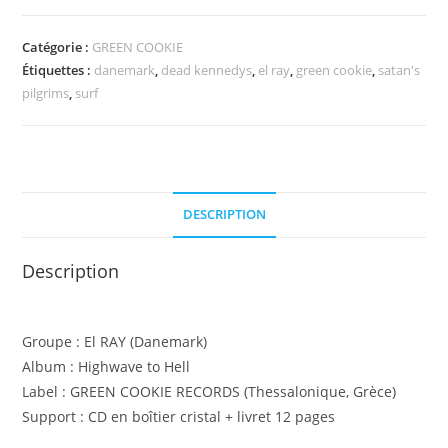
El
RAY
Catégorie :
GREEN COOKIE
-
Étiquettes :
danemark
,
dead kennedys
,
el ray
,
green cookie
,
satan's
Highwave
pilgrims
,
surf
to
hell
DESCRIPTION
Description
Groupe : El RAY (Danemark)
Album : Highwave to Hell
Label : GREEN COOKIE RECORDS (Thessalonique, Grèce)
Support : CD en boîtier cristal + livret 12 pages