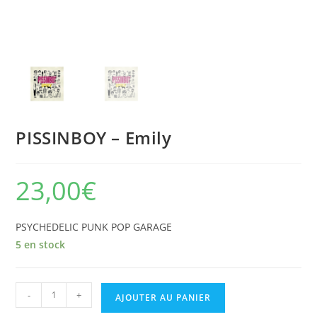
PISSINBOY – Emily
23,00
€
PSYCHEDELIC PUNK POP GARAGE
5 en stock
quantité
-
+
AJOUTER AU PANIER
de