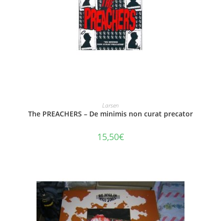
AJOUTER AU PANIER
Larsen
The PREACHERS – De minimis non curat precator
15,50
€