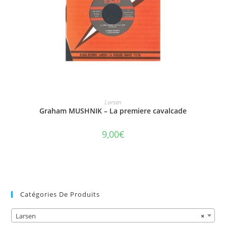
AJOUTER AU PANIER
Larsen
Graham MUSHNIK – La premiere cavalcade
9,00
€
Catégories De Produits
Larsen
×