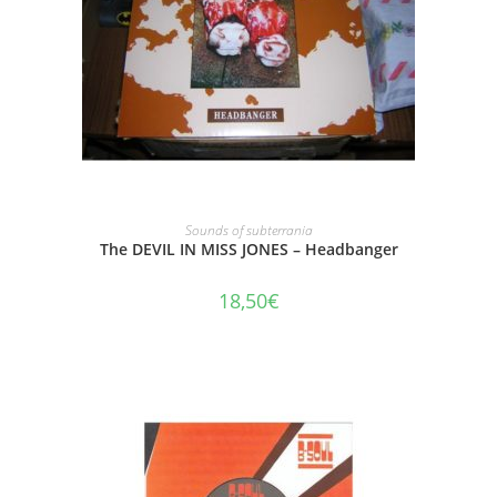
AJOUTER AU PANIER
Sounds of subterrania
The DEVIL IN MISS JONES – Headbanger
18,50
€