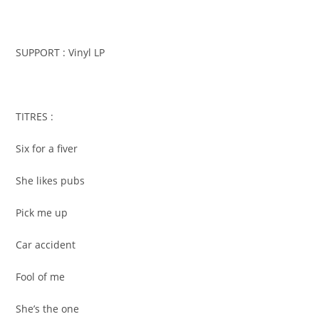
SUPPORT : Vinyl LP
TITRES :
Six for a fiver
She likes pubs
Pick me up
Car accident
Fool of me
She’s the one