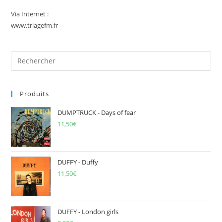
Via Internet :
www.triagefm.fr
Pre
Es
to
Produits
clo
the
DUMPTRUCK - Days of fear
sea
11,50
€
pan
DUFFY - Duffy
11,50
€
DUFFY - London girls