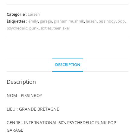
PISSINBOY
-
Catégorie :
Larsen
Emily
Étiquettes :
emily
,
garage
,
graham mushnik
,
larsen
,
pissinboy
,
pop
,
psychedelic
,
punk
,
sixties
,
teen axel
DESCRIPTION
Description
NOM : PISSINBOY
LIEU : GRANDE BRETAGNE
GENRE : INTERNATIONAL 60’s PSYCHEDELIC PUNK POP
GARAGE