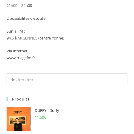
21h00 – 24h00
2 possibilités d’écoute :
Sur la FM :
94.5 à MIGENNES (centre Yonne)
Via Internet :
www.triagefm.fr
Pre
Es
to
Produits
clo
the
DUFFY - Duffy
sea
11,50
€
pan