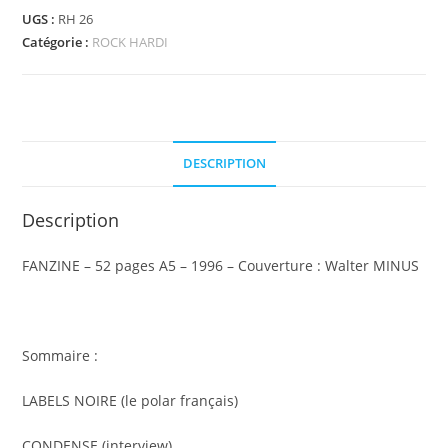
HARDI
UGS :
RH 26
n°
Catégorie :
ROCK HARDI
26
DESCRIPTION
Description
FANZINE – 52 pages A5 – 1996 – Couverture : Walter MINUS
Sommaire :
LABELS NOIRE (le polar français)
CONDENSE (interview)