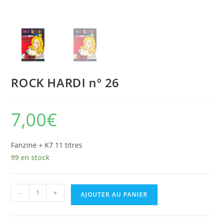
ROCK HARDI n° 26
7,00
€
Fanzine + K7 11 titres
99 en stock
quantité
-
+
AJOUTER AU PANIER
de
ROCK