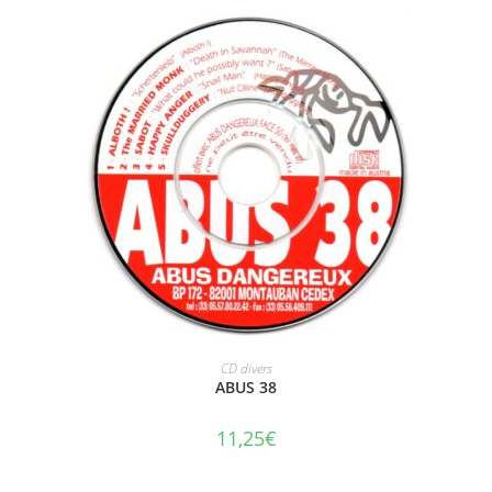
AJOUTER AU PANIER
CD divers
ABUS 38
11,25
€