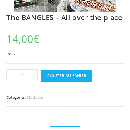
The BANGLES – All over the place
14,00
€
Rock
quantité
-
+
AJOUTER AU PANIER
de
The
BANGLES
Catégorie :
CD divers
-
All
over
the