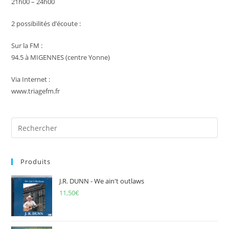
21h00 – 24h00
2 possibilités d’écoute :
Sur la FM :
94.5 à MIGENNES (centre Yonne)
Via Internet :
www.triagefm.fr
Pre
Es
to
Produits
clo
the
J.R. DUNN - We ain't outlaws
sea
11,50
€
pan