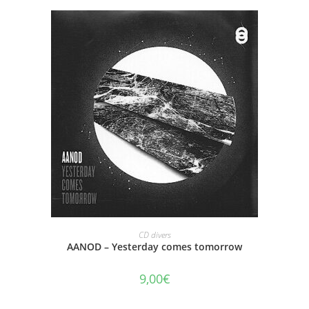
AJOUTER AU PANIER
CD divers
AANOD – Yesterday comes tomorrow
9,00
€