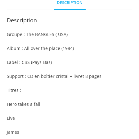
place
DESCRIPTION
Description
Groupe : The BANGLES ( USA)
Album : All over the place (1984)
Label : CBS (Pays-Bas)
Support : CD en boîtier cristal + livret 8 pages
Titres :
Hero takes a fall
Live
James