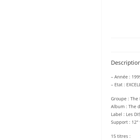
Descriptio
– Année : 199
– Etat : EXCE
Groupe : The
Album : The 
Label : Les D
Support : 12″ 
15 titres :