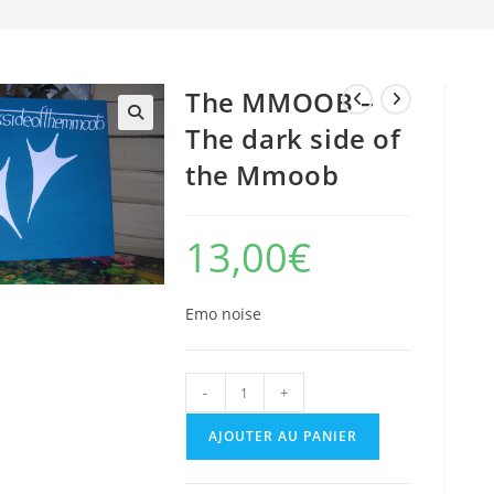
The MMOOB –
The dark side of
the Mmoob
13,00
€
Emo noise
quantité
-
+
de
AJOUTER AU PANIER
The
MMOOB