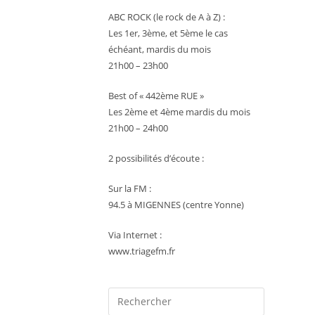
ABC ROCK (le rock de A à Z) :
Les 1er, 3ème, et 5ème le cas
échéant, mardis du mois
21h00 – 23h00
Best of « 442ème RUE »
Les 2ème et 4ème mardis du mois
21h00 – 24h00
2 possibilités d’écoute :
Sur la FM :
94.5 à MIGENNES (centre Yonne)
Via Internet :
www.triagefm.fr
Press
Escape