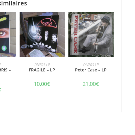
similaires
PANIER
AJOUTER AU PANIER
AJOUTER AU PANIER
P
DIVERS LP
DIVERS LP
RIS –
FRAGILE – LP
Peter Case – LP
10,00
€
21,00
€
€