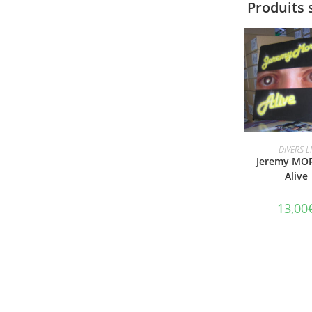
Produits 
AJOUTER AU 
DIVERS L
Jeremy MOR
Alive
13,00