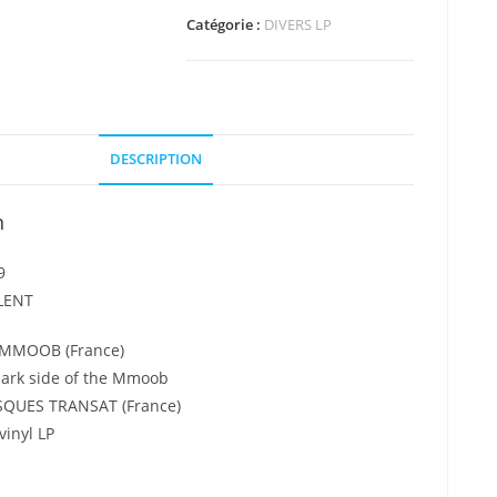
-
Catégorie :
DIVERS LP
The
dark
side
of
the
DESCRIPTION
Mmoob
n
9
LLENT
 MMOOB (France)
dark side of the Mmoob
ISQUES TRANSAT (France)
vinyl LP