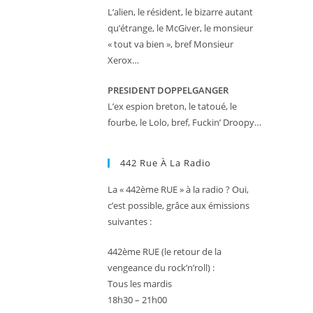
L’alien, le résident, le bizarre autant
qu’étrange, le McGiver, le monsieur
« tout va bien », bref Monsieur
Xerox…
PRESIDENT DOPPELGANGER
L’ex espion breton, le tatoué, le
fourbe, le Lolo, bref, Fuckin’ Droopy…
442 Rue À La Radio
La « 442ème RUE » à la radio ? Oui,
c’est possible, grâce aux émissions
suivantes :
442ème RUE (le retour de la
vengeance du rock’n’roll) :
Tous les mardis
18h30 – 21h00