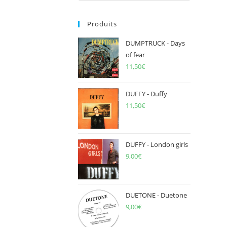
to
Produits
close
the
DUMPTRUCK - Days
search
of fear
panel.
11,50
€
DUFFY - Duffy
11,50
€
DUFFY - London girls
9,00
€
DUETONE - Duetone
9,00
€