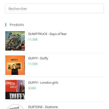
Pre
Es
to
Produits
clo
the
DUMPTRUCK - Days of fear
sea
11,50
€
pan
DUFFY - Duffy
11,50
€
DUFFY - London girls
9,00
€
DUETONE - Duetone