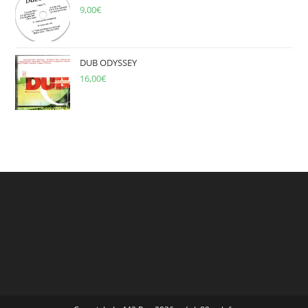
9,00
€
DUB ODYSSEY
16,00
€