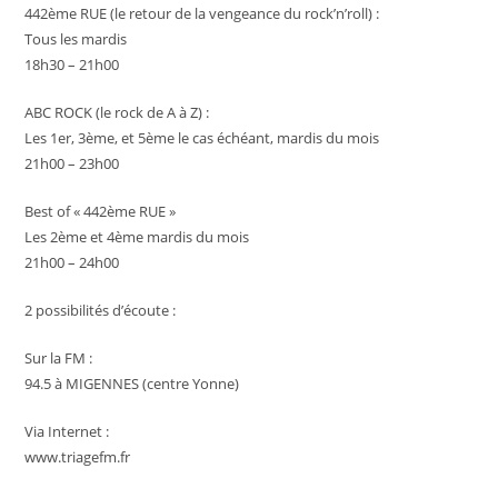
442ème RUE (le retour de la vengeance du rock’n’roll) :
Tous les mardis
18h30 – 21h00
ABC ROCK (le rock de A à Z) :
Les 1er, 3ème, et 5ème le cas échéant, mardis du mois
21h00 – 23h00
Best of « 442ème RUE »
Les 2ème et 4ème mardis du mois
21h00 – 24h00
2 possibilités d’écoute :
Sur la FM :
94.5 à MIGENNES (centre Yonne)
Via Internet :
www.triagefm.fr