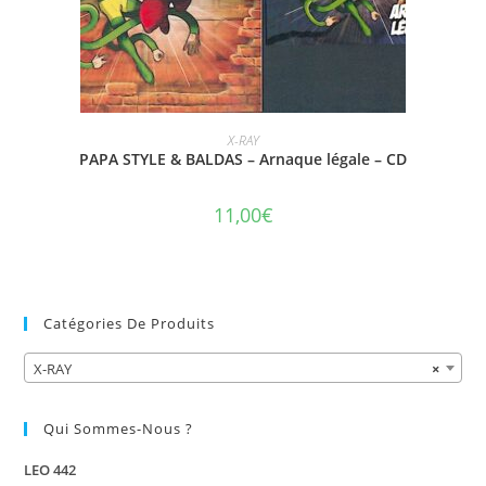
AJOUTER AU PANIER
X-RAY
PAPA STYLE & BALDAS – Arnaque légale – CD
11,00
€
Catégories De Produits
X-RAY
×
Qui Sommes-Nous ?
LEO 442