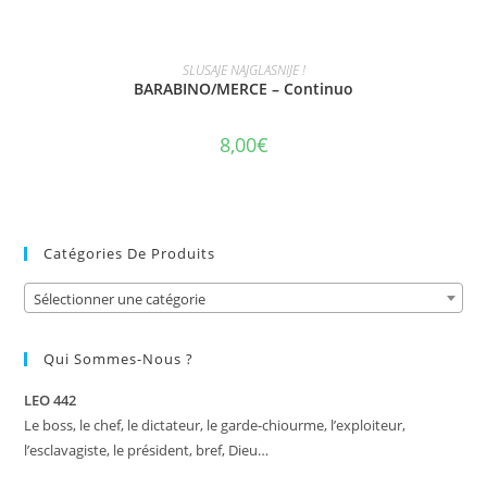
AJOUTER AU PANIER
SLUSAJE NAJGLASNIJE !
BARABINO/MERCE – Continuo
8,00
€
Catégories De Produits
Sélectionner une catégorie
Qui Sommes-Nous ?
LEO 442
Le boss, le chef, le dictateur, le garde-chiourme, l’exploiteur,
l’esclavagiste, le président, bref, Dieu…