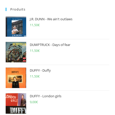
to
Produits
clo
the
J.R. DUNN - We ain't outlaws
sea
11,50
€
pan
DUMPTRUCK - Days of fear
11,50
€
DUFFY - Duffy
11,50
€
DUFFY - London girls
9,00
€