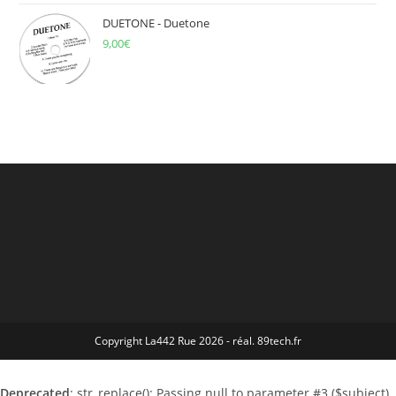
DUETONE - Duetone
9,00
€
Copyright La442 Rue 2026 - réal. 89tech.fr
Deprecated
: str_replace(): Passing null to parameter #3 ($subject)