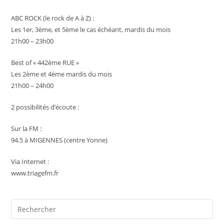
ABC ROCK (le rock de A à Z) :
Les 1er, 3ème, et 5ème le cas échéant, mardis du mois
21h00 – 23h00
Best of « 442ème RUE »
Les 2ème et 4ème mardis du mois
21h00 – 24h00
2 possibilités d’écoute :
Sur la FM :
94.5 à MIGENNES (centre Yonne)
Via Internet :
www.triagefm.fr
Pre
Es