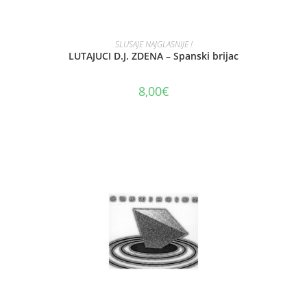
AJOUTER AU PANIER
SLUSAJE NAJGLASNIJE !
LUTAJUCI D.J. ZDENA – Spanski brijac
8,00
€