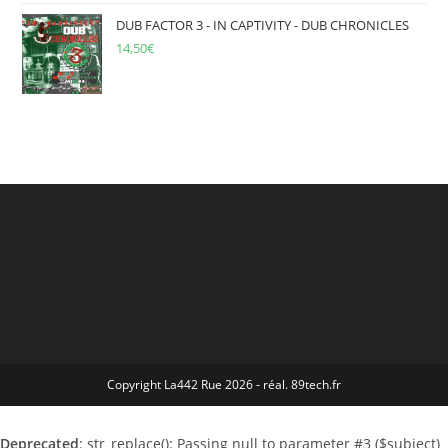
DUB FACTOR 3 - IN CAPTIVITY - DUB CHRONICLES
14,50
€
Copyright La442 Rue 2026 - réal. 89tech.fr
Deprecated
: str_replace(): Passing null to parameter #3 ($subject)