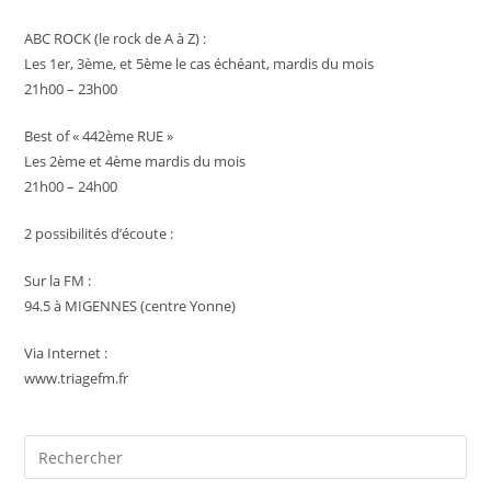
ABC ROCK (le rock de A à Z) :
Les 1er, 3ème, et 5ème le cas échéant, mardis du mois
21h00 – 23h00
Best of « 442ème RUE »
Les 2ème et 4ème mardis du mois
21h00 – 24h00
2 possibilités d’écoute :
Sur la FM :
94.5 à MIGENNES (centre Yonne)
Via Internet :
www.triagefm.fr
Pre
Es