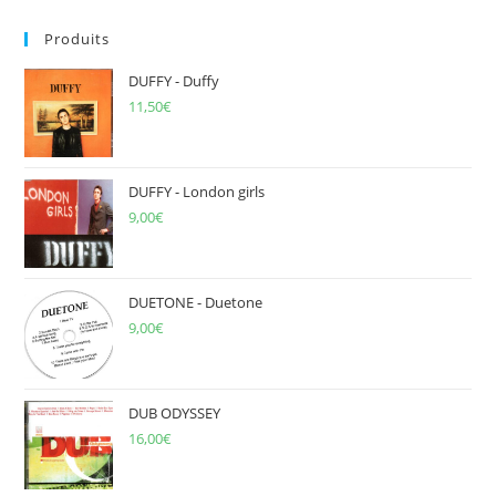
to
Produits
clo
the
DUFFY - Duffy
sea
11,50
€
pan
DUFFY - London girls
9,00
€
DUETONE - Duetone
9,00
€
DUB ODYSSEY
16,00
€