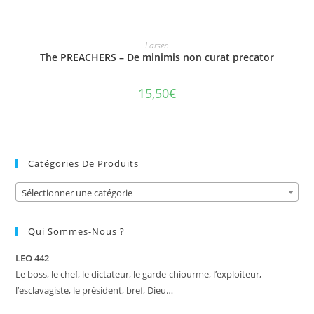
AJOUTER AU PANIER
Larsen
The PREACHERS – De minimis non curat precator
15,50
€
Catégories De Produits
Sélectionner une catégorie
Qui Sommes-Nous ?
LEO 442
Le boss, le chef, le dictateur, le garde-chiourme, l’exploiteur,
l’esclavagiste, le président, bref, Dieu…