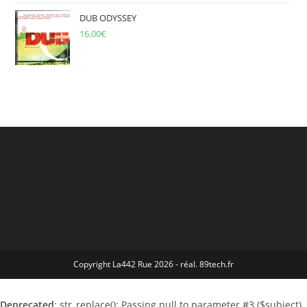
DUB ODYSSEY
16,00
€
Copyright La442 Rue 2026 - réal. 89tech.fr
Deprecated
: str_replace(): Passing null to parameter #3 ($subject)