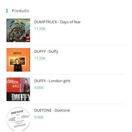
to
Produits
clo
the
DUMPTRUCK - Days of fear
sea
11,50
€
pan
DUFFY - Duffy
11,50
€
DUFFY - London girls
9,00
€
DUETONE - Duetone
9,00
€