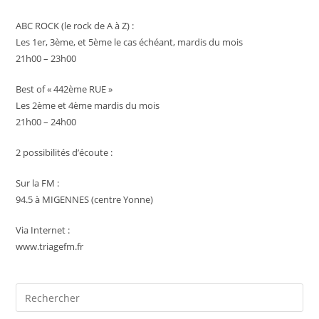
ABC ROCK (le rock de A à Z) :
Les 1er, 3ème, et 5ème le cas échéant, mardis du mois
21h00 – 23h00
Best of « 442ème RUE »
Les 2ème et 4ème mardis du mois
21h00 – 24h00
2 possibilités d’écoute :
Sur la FM :
94.5 à MIGENNES (centre Yonne)
Via Internet :
www.triagefm.fr
Pre
Es