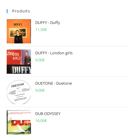
to
Produits
clo
the
DUFFY - Duffy
sea
11,50
€
pan
DUFFY - London girls
9,00
€
DUETONE - Duetone
9,00
€
DUB ODYSSEY
16,00
€