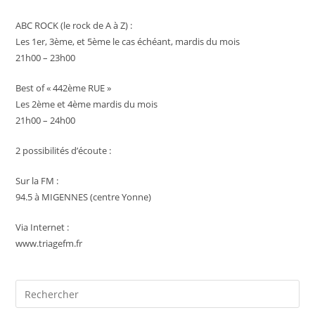
ABC ROCK (le rock de A à Z) :
Les 1er, 3ème, et 5ème le cas échéant, mardis du mois
21h00 – 23h00
Best of « 442ème RUE »
Les 2ème et 4ème mardis du mois
21h00 – 24h00
2 possibilités d’écoute :
Sur la FM :
94.5 à MIGENNES (centre Yonne)
Via Internet :
www.triagefm.fr
Pre
Es