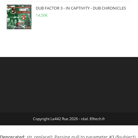
DUB FACTOR 3 - IN CAPTIVITY - DUB CHRONICLES
14,50
€
Copyright La442 Rue 2026 - réal. 89tech.fr
Deprecated
: str_replace(): Passing null to parameter #3 ($subject)