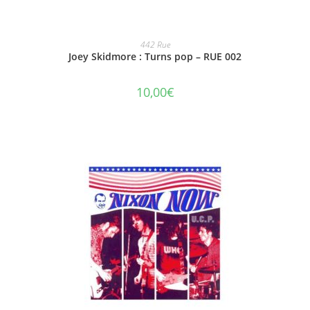
AJOUTER AU PANIER
442 Rue
Joey Skidmore : Turns pop – RUE 002
10,00
€