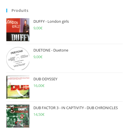
to
Produits
clo
the
DUFFY - London girls
sea
9,00
€
pan
DUETONE - Duetone
9,00
€
DUB ODYSSEY
16,00
€
DUB FACTOR 3 - IN CAPTIVITY - DUB CHRONICLES
14,50
€