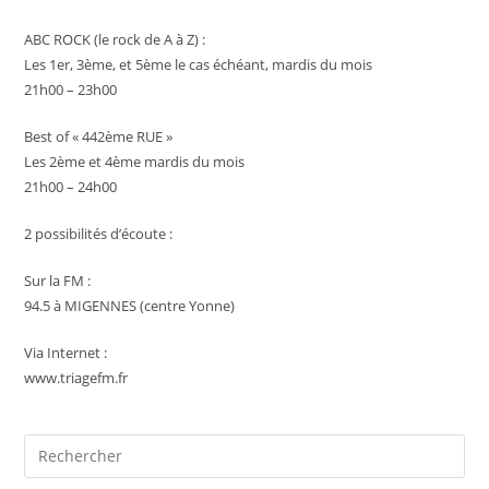
ABC ROCK (le rock de A à Z) :
Les 1er, 3ème, et 5ème le cas échéant, mardis du mois
21h00 – 23h00
Best of « 442ème RUE »
Les 2ème et 4ème mardis du mois
21h00 – 24h00
2 possibilités d’écoute :
Sur la FM :
94.5 à MIGENNES (centre Yonne)
Via Internet :
www.triagefm.fr
Pre
Es