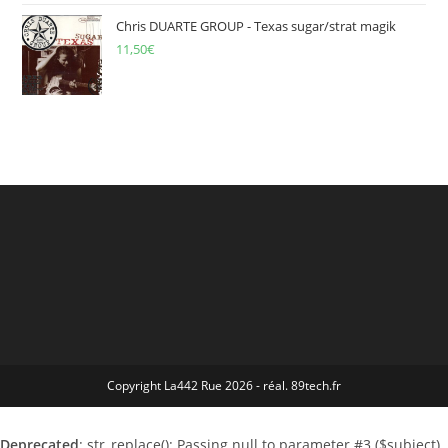
Chris DUARTE GROUP - Texas sugar/strat magik
11,50
€
Copyright La442 Rue 2026 - réal. 89tech.fr
Deprecated
: str_replace(): Passing null to parameter #3 ($subject)