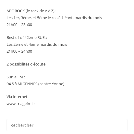
ABC ROCK (le rock de A à Z) :
Les 1er, 3ème, et 5ème le cas échéant, mardis du mois
21h00 – 23h00
Best of « 442ème RUE »
Les 2ème et 4ème mardis du mois
21h00 – 24h00
2 possibilités d’écoute :
Sur la FM :
94.5 à MIGENNES (centre Yonne)
Via Internet :
www.triagefm.fr
Pre
Es