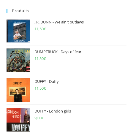
to
Produits
clo
the
J.R. DUNN - We ain't outlaws
sea
11,50
€
pan
DUMPTRUCK - Days of fear
11,50
€
DUFFY - Duffy
11,50
€
DUFFY - London girls
9,00
€