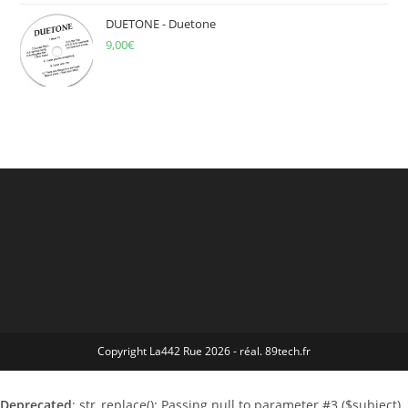
DUETONE - Duetone
9,00
€
Copyright La442 Rue 2026 - réal. 89tech.fr
Deprecated
: str_replace(): Passing null to parameter #3 ($subject)